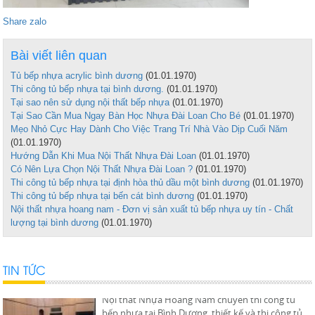
Share zalo
Bài viết liên quan
Tủ bếp nhựa acrylic bình dương
(01.01.1970)
Thi công tủ bếp nhựa tại bình dương.
(01.01.1970)
Tại sao nên sử dụng nội thất bếp nhựa
(01.01.1970)
Tại Sao Cần Mua Ngay Bàn Học Nhựa Đài Loan Cho Bé
(01.01.1970)
Mẹo Nhỏ Cực Hay Dành Cho Việc Trang Trí Nhà Vào Dịp Cuối Năm
(01.01.1970)
Hướng Dẫn Khi Mua Nội Thất Nhựa Đài Loan
(01.01.1970)
Có Nên Lựa Chọn Nội Thất Nhựa Đài Loan ?
(01.01.1970)
Thi công tủ bếp nhựa tại định hòa thủ dầu một bình dương
(01.01.1970)
Tủ bếp nhựa acrylic bình dương
Thi công tủ bếp nhựa tại bến cát bình dương
(01.01.1970)
Tủ bếp nhựa bình dương, nội thất nhựa hoàng
Nội thất nhựa hoang nam - Đơn vị sản xuất tủ bếp nhựa uy tín - Chất
nam chuyên thiết kế và thi công nội thất bếp
lượng tại bình dương
(01.01.1970)
đẹp...
TIN TỨC
Thi công tủ bếp nhựa tại bình dương.
Nội thất Nhựa Hoàng Nam chuyên thi công tủ
bếp nhựa tại Bình Dương, thiết kế và thi công tủ