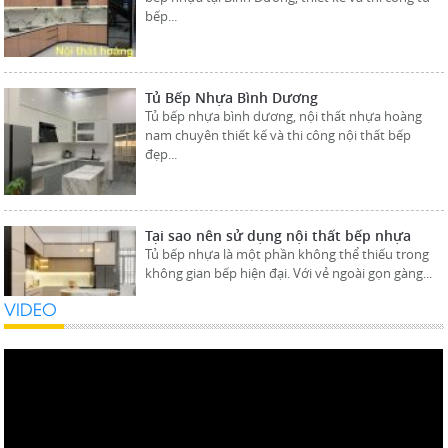
bếp...
Tủ Bếp Nhựa Bình Dương
Tủ bếp nhựa bình dương, nội thất nhựa hoàng
nam chuyên thiết kế và thi công nội thất bếp
đẹp...
Tại sao nên sử dụng nội thất bếp nhựa
Tủ bếp nhựa là một phần không thể thiếu trong
không gian bếp hiện đại. Với vẻ ngoài gọn gàng...
VIDEO
Tại Sao Cần Mua Ngay Bàn Học Nhựa Đài
Loan Cho Bé
Bàn học là vật dụng vô cùng cần thiết cho bé vì nó
gắn bó với bé trong suốt quá trình học tập...