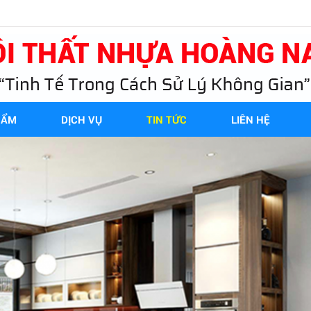
HẨM
DỊCH VỤ
TIN TỨC
LIÊN HỆ