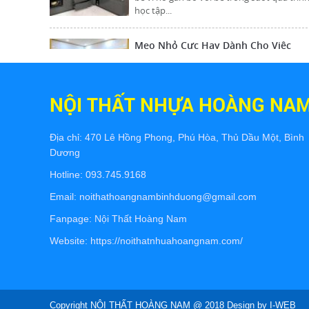
Mẹo Nhỏ Cực Hay Dành Cho Việc
Trang Trí Nhà Vào Dịp Cuối Năm
MẸO NHỎ CỰC HAY DÀNH CHO VIỆC
TRANG TRÍ NHÀ VÀO DỊP CUỐI NĂM
NỘI THẤT NHỰA HOÀNG NA
Hướng Dẫn Khi Mua Nội Thất Nhựa
Đài Loan
Địa chỉ: 470 Lê Hồng Phong, Phú Hòa, Thủ Dầu Một, Bình
Thị trường Tủ nhựa Đài Loan tại TPHCM và
Dương
Hà Nội là nơi thu hút nhiều nhà sản xuất v
phân phối....
Hotline:
093.745.9168
Email: noithathoangnambinhduong@gmail.com
Có Nên Lựa Chọn Nội Thất Nhựa Đài
Loan ?
Fanpage:
Nội Thất Hoàng Nam
Nội thất nhựa ngày càng trở thành lựa
Website:
https://noithatnhuahoangnam.com/
chọn phổ biến trong việc trang trí và bố trí
không gian...
Thi công tủ bếp nhựa tại định hòa
thủ dầu một bình dương
Copyright NỘI THẤT HOÀNG NAM @ 2018 Design by I-WEB