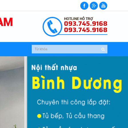
HOTLINE HỖ TRỢ
093.745.9168
093.745.9168