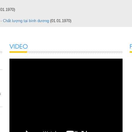
g
.01.1970)
 - Chất lượng tại bình dương
(01.01.1970)
VIDEO
i
a
h