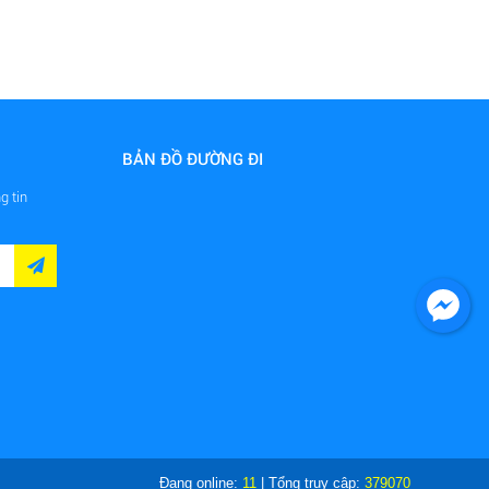
BẢN ĐỒ ĐƯỜNG ĐI
g tin
Đang online:
11
| Tổng truy cập:
379070