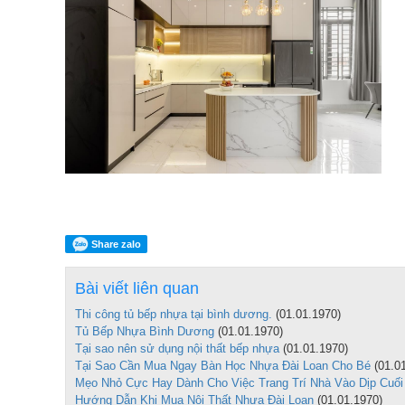
Share zalo
Bài viết liên quan
Tủ bếp nhựa acrylic bình dương
Tủ bếp nhựa bình dương, nội thất nhựa
Thi công tủ bếp nhựa tại bình dương.
(01.01.1970)
hoàng nam chuyên thiết kế và thi công nội
Tủ Bếp Nhựa Bình Dương
(01.01.1970)
thất bếp đẹp...
Tại sao nên sử dụng nội thất bếp nhựa
(01.01.1970)
Tại Sao Cần Mua Ngay Bàn Học Nhựa Đài Loan Cho Bé
(01.01
Mẹo Nhỏ Cực Hay Dành Cho Việc Trang Trí Nhà Vào Dịp Cuố
Thi công tủ bếp nhựa tại bình dương
Hướng Dẫn Khi Mua Nội Thất Nhựa Đài Loan
(01.01.1970)