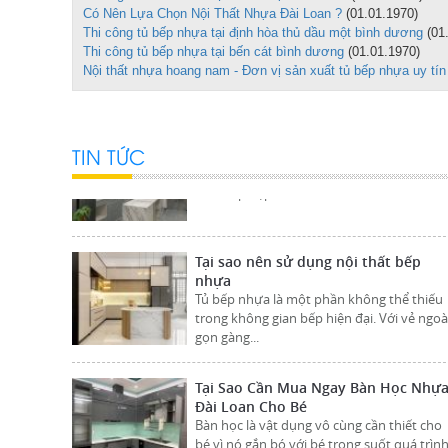
Nội thất Nhựa Hoàng Nam chuyên thi côn
Có Nên Lựa Chọn Nội Thất Nhựa Đài Loan ?
(01.01.1970)
tủ bếp nhựa tại Bình Dương, thiết kế và thi
Thi công tủ bếp nhựa tại định hòa thủ dầu một bình dương
(01
công tủ bếp...
Thi công tủ bếp nhựa tại bến cát bình dương
(01.01.1970)
Nội thất nhựa hoang nam - Đơn vị sản xuất tủ bếp nhựa uy tín
Tủ Bếp Nhựa Bình Dương
Tủ bếp nhựa bình dương, nội thất nhựa
TIN TỨC
hoàng nam chuyên thiết kế và thi công nội
thất bếp đẹp...
Tại sao nên sử dụng nội thất bếp
nhựa
Tủ bếp nhựa là một phần không thể thiếu
trong không gian bếp hiện đại. Với vẻ ngoà
gọn gàng...
Tại Sao Cần Mua Ngay Bàn Học Nhự
Đài Loan Cho Bé
Bàn học là vật dụng vô cùng cần thiết cho
bé vì nó gắn bó với bé trong suốt quá trìn
học tập...