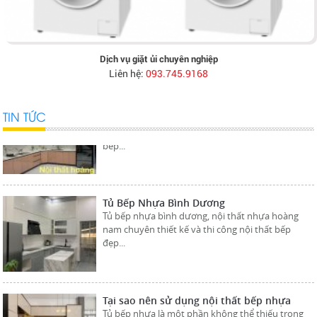
Tủ bếp nhựa bình dương, nội thất nhựa hoàng
nam chuyên thiết kế và thi công nội thất bếp
đẹp...
Dịch vụ giặt ủi chuyên nghiệp
Liên hệ:
093.745.9168
Thi công tủ bếp nhựa tại bình dương.
Nội thất Nhựa Hoàng Nam chuyên thi công tủ
TIN TỨC
bếp nhựa tại Bình Dương, thiết kế và thi công tủ
bếp...
Tủ Bếp Nhựa Bình Dương
Tủ bếp nhựa bình dương, nội thất nhựa hoàng
nam chuyên thiết kế và thi công nội thất bếp
đẹp...
Tại sao nên sử dụng nội thất bếp nhựa
Tủ bếp nhựa là một phần không thể thiếu trong
không gian bếp hiện đại. Với vẻ ngoài gọn gàng...