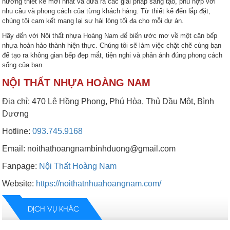
hướng thiết kế mới nhất và đưa ra các giải pháp sáng tạo, phù hợp với
nhu cầu và phong cách của từng khách hàng. Từ thiết kế đến lắp đặt,
chúng tôi cam kết mang lại sự hài lòng tối đa cho mỗi dự án.
Hãy đến với Nội thất nhựa Hoàng Nam để biến ước mơ về một căn bếp
nhựa hoàn hảo thành hiện thực. Chúng tôi sẽ làm việc chặt chẽ cùng bạn
để tạo ra không gian bếp đẹp mắt, tiện nghi và phản ánh đúng phong cách
sống của bạn.
NỘI THẤT NHỰA HOÀNG NAM
Địa chỉ: 470 Lê Hồng Phong, Phú Hòa, Thủ Dầu Một, Bình
Dương
Hotline:
093.745.9168
Email: noithathoangnambinhduong@gmail.com
Fanpage:
Nội Thất Hoàng Nam
Website:
https://noithatnhuahoangnam.com/
DỊCH VỤ KHÁC