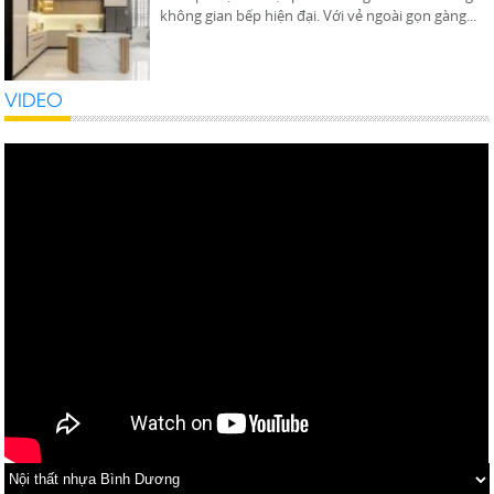
VIDEO
Tại Sao Cần Mua Ngay Bàn Học Nhựa Đài
Loan Cho Bé
Bàn học là vật dụng vô cùng cần thiết cho bé vì nó
gắn bó với bé trong suốt quá trình học tập...
Mẹo Nhỏ Cực Hay Dành Cho Việc Trang Trí
Nhà Vào Dịp Cuối Năm
MẸO NHỎ CỰC HAY DÀNH CHO VIỆC TRANG TRÍ
NHÀ VÀO DỊP CUỐI NĂM
Hướng Dẫn Khi Mua Nội Thất Nhựa Đài
Loan
Thị trường Tủ nhựa Đài Loan tại TPHCM và Hà Nội
là nơi thu hút nhiều nhà sản xuất và phân phối....