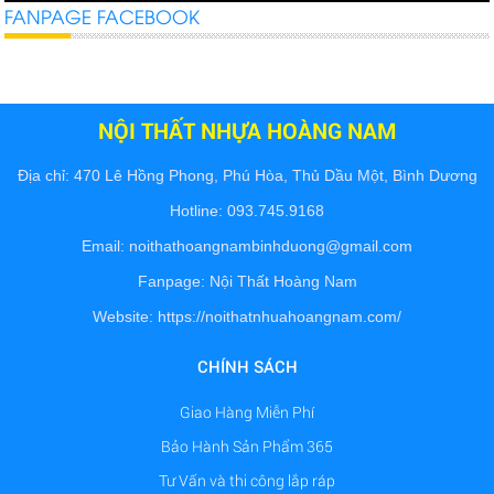
FANPAGE FACEBOOK
Có Nên Lựa Chọn Nội Thất Nhựa Đài Loan
?
Nội thất nhựa ngày càng trở thành lựa chọn phổ
biến trong việc trang trí và bố trí không gian...
NỘI THẤT NHỰA HOÀNG NAM
Địa chỉ: 470 Lê Hồng Phong, Phú Hòa, Thủ Dầu Một, Bình Dương
Hotline:
093.745.9168
Thi công tủ bếp nhựa tại định hòa thủ dầu
một bình dương
Email: noithathoangnambinhduong@gmail.com
Tủ bếp nhựa bình dương, nội thất nhựa hoàng
nam chuyên thiết kế và thi công nội thất bếp
Fanpage:
Nội Thất Hoàng Nam
đẹp...
Website:
https://noithatnhuahoangnam.com/
Thi công tủ bếp nhựa tại bến cát bình
CHÍNH SÁCH
dương
Thi công, lắp đặt tủ bếp nhựa cao cấp, đóng tủ
Giao Hàng Miễn Phí
theo yêu cầu, giá rẻ đẹp tại bến cát bình...
Bảo Hành Sản Phẩm 365
Tư Vấn và thi công lắp ráp